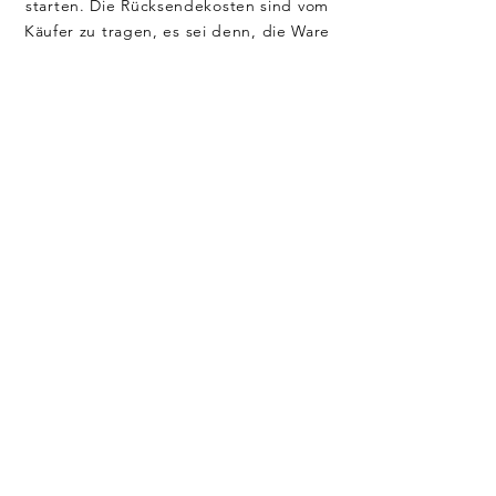
starten. Die Rücksendekosten sind vom
Käufer zu tragen, es sei denn, die Ware
ist fehlerhaft oder nicht wie
beschrieben.
Sobald ich die zurückgesendeten
Produkte erhalten und geprüft habe,
werde ich dir den Kaufpreis (abzüglich
der Rücksendekosten) innerhalb von 14
Tagen erstatten.