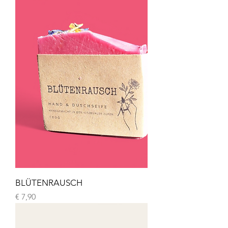
BLÜTENRAUSCH
Preis
€ 7,90