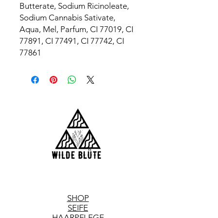
Butterate, Sodium Ricinoleate,
Sodium Cannabis Sativate,
Aqua, Mel, Parfum, CI 77019, CI
77891, CI 77491, CI 77742, CI
77861
SHOP
SEIFE
HAARPFLEGE